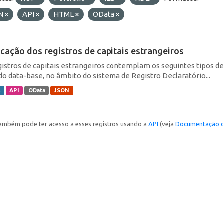
N
API
HTML
OData
icação dos registros de capitais estrangeiros
gistros de capitais estrangeiros contemplam os seguintes tipos d
do data-base, no âmbito do sistema de Registro Declaratório...
L
API
OData
JSON
ambém pode ter acesso a esses registros usando a
API
(veja
Documentação d