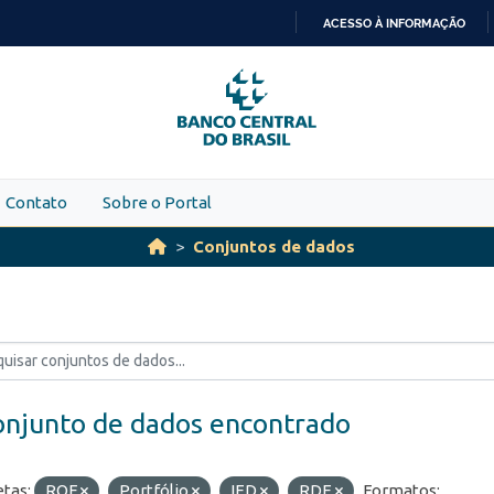
ACESSO À INFORMAÇÃO
IR
PARA
O
CONTEÚDO
Contato
Sobre o Portal
Conjuntos de dados
onjunto de dados encontrado
etas:
ROF
Portfólio
IED
RDE
Formatos: