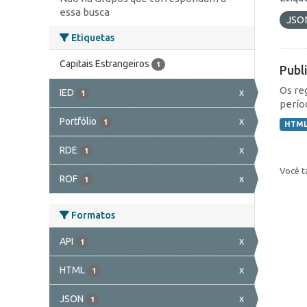
essa busca
JSO
Etiquetas
Capitais Estrangeiros
1
Publ
Os re
IED
x
1
perío
Portfólio
x
1
HTM
RDE
x
1
Você t
ROF
x
1
Formatos
API
x
1
HTML
x
1
JSON
x
1