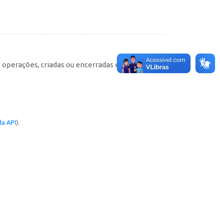
e operações, criadas ou encerradas em cada
a API
).