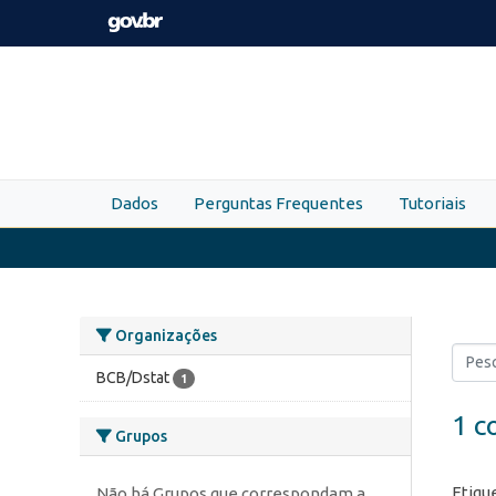
Skip to main content
Dados
Perguntas Frequentes
Tutoriais
Organizações
BCB/Dstat
1
1 c
Grupos
Etiqu
Não há Grupos que correspondam a