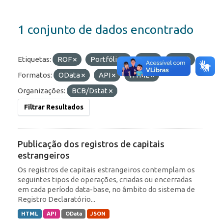
1 conjunto de dados encontrado
Etiquetas:
ROF
Portfólio
IED
RDE
Formatos:
OData
API
HTML
Organizações:
BCB/Dstat
Filtrar Resultados
Publicação dos registros de capitais
estrangeiros
Os registros de capitais estrangeiros contemplam os
seguintes tipos de operações, criadas ou encerradas
em cada período data-base, no âmbito do sistema de
Registro Declaratório...
HTML
API
OData
JSON