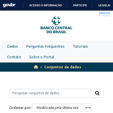
Skip to main content
ACESSO À INFORMAÇÃO
PARTICIPE
LEGISLAÇ
IR
ENGLISH
PARA
O
CONTEÚDO
Dados
Perguntas Frequentes
Tutoriais
Contato
Sobre o Portal
Conjuntos de dados
Ordenar por