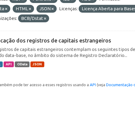
ta
HTML
JSON
Licenças:
Licença Aberta para Bas
izações:
BCB/Dstat
icação dos registros de capitais estrangeiros
gistros de capitais estrangeiros contemplam os seguintes tipos d
do data-base, no âmbito do sistema de Registro Declaratório...
L
API
OData
JSON
ambém pode ter acesso a esses registros usando a
API
(veja
Documentação d