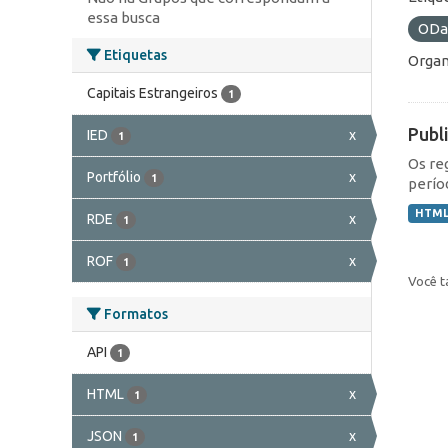
essa busca
ODa
Etiquetas
Organ
Capitais Estrangeiros
1
Publ
IED
x
1
Os re
Portfólio
x
1
perío
HTM
RDE
x
1
ROF
x
1
Você t
Formatos
API
1
HTML
x
1
JSON
x
1