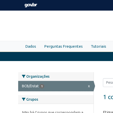
Skip to main content
Dados
Perguntas Frequentes
Tutoriais
Organizações
BCB/Dstat
x
1
1 c
Grupos
Etiqu
Não há Grupos que correspondam a