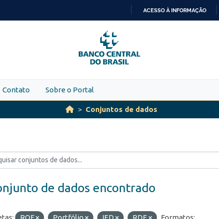
ACESSO À INFORMAÇÃO
IR
PARA
O
CONTEÚDO
Contato
Sobre o Portal
Conjuntos de dados
onjunto de dados encontrado
etas:
ROF
Portfólio
IED
RDE
Formatos: