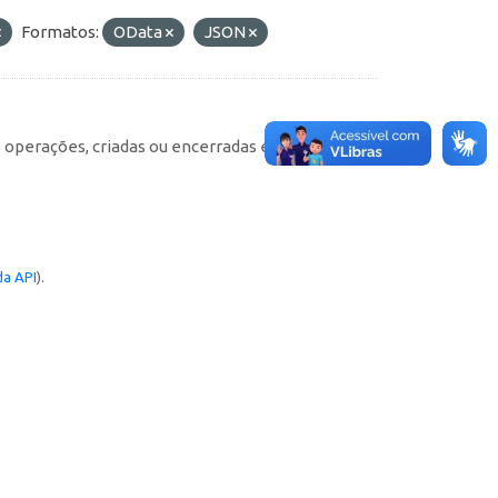
Formatos:
OData
JSON
e operações, criadas ou encerradas em cada
a API
).