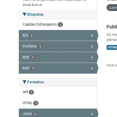
essa busca
Lic
Etiquetas
Capitais Estrangeiros
1
Publ
Os re
IED
x
1
perío
Portfólio
x
1
HTM
RDE
x
1
Você t
ROF
x
1
Formatos
API
1
HTML
1
JSON
x
1