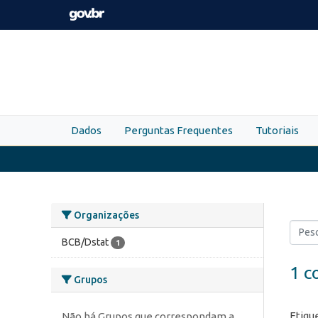
Skip to main content
Dados
Perguntas Frequentes
Tutoriais
Organizações
BCB/Dstat
1
1 c
Grupos
Etiqu
Não há Grupos que correspondam a