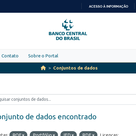
ACESSO À INFORMAÇÃO
IR
PARA
O
CONTEÚDO
Contato
Sobre o Portal
Conjuntos de dados
onjunto de dados encontrado
etas:
ROF
Portfólio
IED
RDE
Licenças: