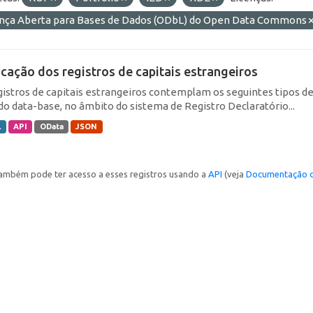
ença Aberta para Bases de Dados (ODbL) do Open Data Commons
icação dos registros de capitais estrangeiros
gistros de capitais estrangeiros contemplam os seguintes tipos d
do data-base, no âmbito do sistema de Registro Declaratório...
L
API
OData
JSON
ambém pode ter acesso a esses registros usando a
API
(veja
Documentação d