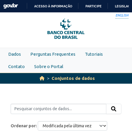
Skip to main content
ACESSO À INFORMAÇÃO
PARTICIPE
LEGISLAÇ
IR
ENGLISH
PARA
O
CONTEÚDO
Dados
Perguntas Frequentes
Tutoriais
Contato
Sobre o Portal
Conjuntos de dados
Ordenar por