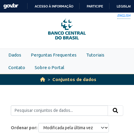
Skip to main content
ACESSO À INFORMAÇÃO
PARTICIPE
LEGISLAÇ
IR
ENGLISH
PARA
O
CONTEÚDO
Dados
Perguntas Frequentes
Tutoriais
Contato
Sobre o Portal
Conjuntos de dados
Ordenar por