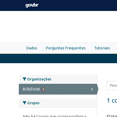
Skip to main content
Dados
Perguntas Frequentes
Tutoriais
Organizações
BCB/Dstat
x
1
1 c
Grupos
Etiqu
Não há Grupos que correspondam a