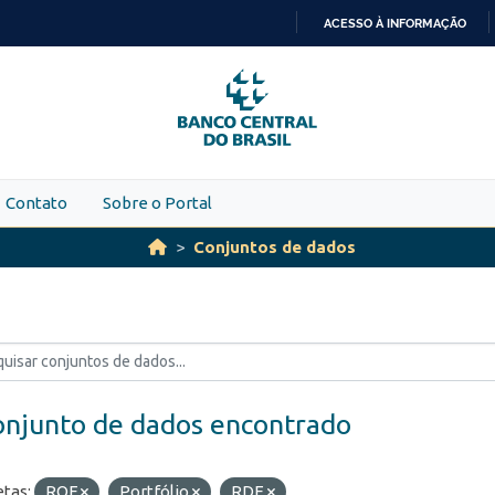
ACESSO À INFORMAÇÃO
IR
PARA
O
CONTEÚDO
Contato
Sobre o Portal
Conjuntos de dados
onjunto de dados encontrado
etas:
ROF
Portfólio
RDE