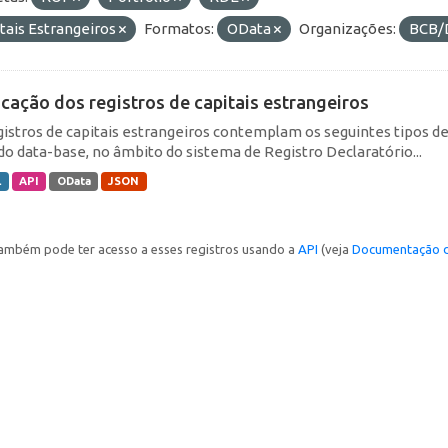
tais Estrangeiros
Formatos:
OData
Organizações:
BCB/
icação dos registros de capitais estrangeiros
gistros de capitais estrangeiros contemplam os seguintes tipos d
do data-base, no âmbito do sistema de Registro Declaratório...
L
API
OData
JSON
ambém pode ter acesso a esses registros usando a
API
(veja
Documentação d