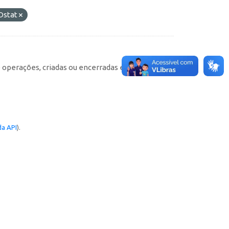
Dstat
e operações, criadas ou encerradas em cada
a API
).