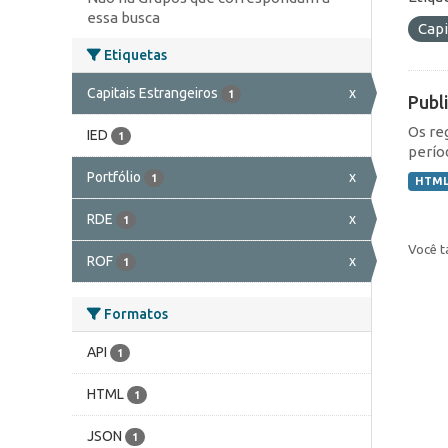
essa busca
Capi
Etiquetas
Capitais Estrangeiros
x
1
Publ
Os re
IED
1
perío
Portfólio
x
1
HTM
RDE
x
1
Você t
ROF
x
1
Formatos
API
1
HTML
1
JSON
1