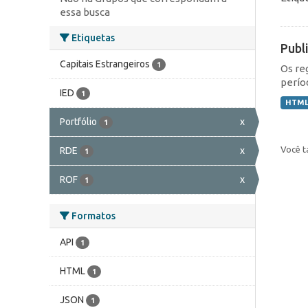
essa busca
Etiquetas
Publ
Capitais Estrangeiros
1
Os re
perío
IED
1
HTM
Portfólio
x
1
Você t
RDE
x
1
ROF
x
1
Formatos
API
1
HTML
1
JSON
1