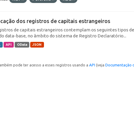
icação dos registros de capitais estrangeiros
gistros de capitais estrangeiros contemplam os seguintes tipos d
do data-base, no âmbito do sistema de Registro Declaratório...
L
API
OData
JSON
ambém pode ter acesso a esses registros usando a
API
(veja
Documentação d