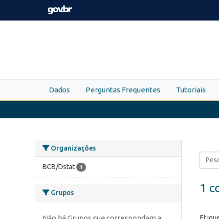
Skip to main content
Dados
Perguntas Frequentes
Tutoriais
Organizações
BCB/Dstat
1
1 c
Grupos
Etiqu
Não há Grupos que correspondam a