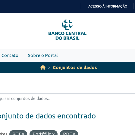
ACESSO À INFORMAÇÃO
IR
PARA
O
CONTEÚDO
Contato
Sobre o Portal
Conjuntos de dados
onjunto de dados encontrado
etas:
ROF
Portfólio
RDE