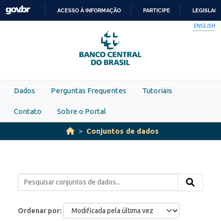
Skip to main content
ACESSO À INFORMAÇÃO
PARTICIPE
LEGISLAÇ
IR
ENGLISH
PARA
O
CONTEÚDO
Dados
Perguntas Frequentes
Tutoriais
Contato
Sobre o Portal
Conjuntos de dados
Ordenar por