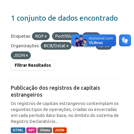
1 conjunto de dados encontrado
Etiquetas:
ROF
Portfólio
RDE
Organizações:
BCB/Dstat
Formatos:
API
JSON
Filtrar Resultados
Publicação dos registros de capitais
estrangeiros
Os registros de capitais estrangeiros contemplam os
seguintes tipos de operações, criadas ou encerradas
em cada período data-base, no âmbito do sistema de
Registro Declaratório...
HTML
API
OData
JSON