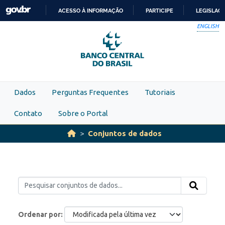
Skip to main content
ACESSO À INFORMAÇÃO
PARTICIPE
LEGISLAÇ
IR
ENGLISH
PARA
O
CONTEÚDO
Dados
Perguntas Frequentes
Tutoriais
Contato
Sobre o Portal
Conjuntos de dados
Ordenar por