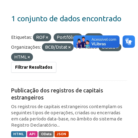
1 conjunto de dados encontrado
Etiquetas:
ROF
Portfólio
RDE
Organizações:
BCB/Dstat
Formatos:
OData
HTML
Filtrar Resultados
Publicação dos registros de capitais
estrangeiros
Os registros de capitais estrangeiros contemplam os
seguintes tipos de operações, criadas ou encerradas
em cada período data-base, no âmbito do sistema de
Registro Declaratório...
HTML
API
OData
JSON