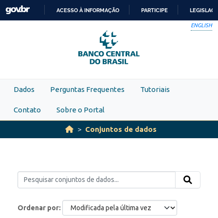
Skip to main content
ACESSO À INFORMAÇÃO
PARTICIPE
LEGISLAÇ
IR
ENGLISH
PARA
O
CONTEÚDO
Dados
Perguntas Frequentes
Tutoriais
Contato
Sobre o Portal
Conjuntos de dados
Ordenar por