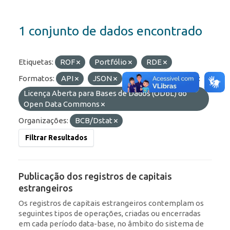
1 conjunto de dados encontrado
Etiquetas:
ROF
Portfólio
RDE
Formatos:
API
JSON
OData
Licenças:
Licença Aberta para Bases de Dados (ODbL) do
Open Data Commons
Organizações:
BCB/Dstat
Filtrar Resultados
Publicação dos registros de capitais
estrangeiros
Os registros de capitais estrangeiros contemplam os
seguintes tipos de operações, criadas ou encerradas
em cada período data-base, no âmbito do sistema de