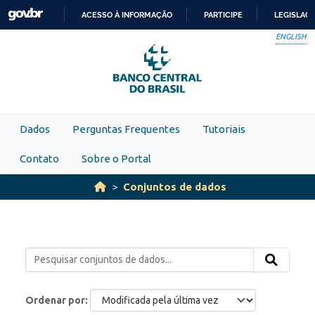
Skip to main content
ACESSO À INFORMAÇÃO
PARTICIPE
LEGISLAÇ
IR
ENGLISH
PARA
O
CONTEÚDO
Dados
Perguntas Frequentes
Tutoriais
Contato
Sobre o Portal
Conjuntos de dados
Ordenar por