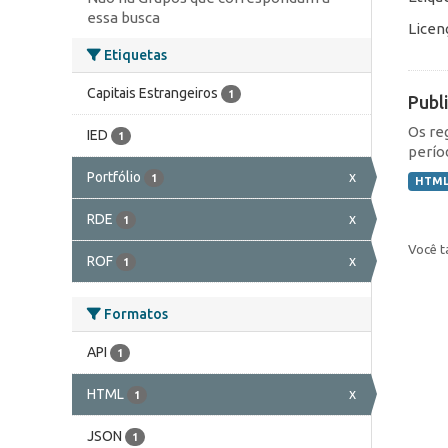
essa busca
Licen
Etiquetas
Capitais Estrangeiros
1
Publ
Os re
IED
1
perío
Portfólio
x
1
HTM
RDE
x
1
Você t
ROF
x
1
Formatos
API
1
HTML
x
1
JSON
1