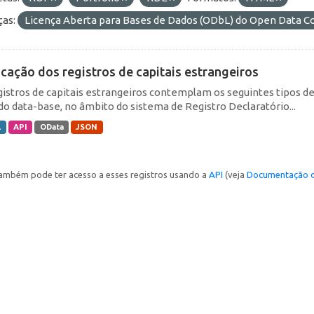
ças:
Licença Aberta para Bases de Dados (ODbL) do Open Data
icação dos registros de capitais estrangeiros
gistros de capitais estrangeiros contemplam os seguintes tipos d
do data-base, no âmbito do sistema de Registro Declaratório...
L
API
OData
JSON
ambém pode ter acesso a esses registros usando a
API
(veja
Documentação d