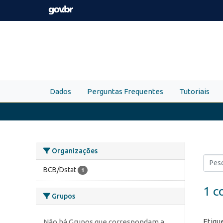
Skip to main content
Dados
Perguntas Frequentes
Tutoriais
Organizações
BCB/Dstat
1
1 c
Grupos
Etiqu
Não há Grupos que correspondam a