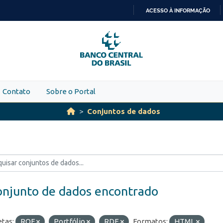
ACESSO À INFORMAÇÃO
IR
PARA
O
CONTEÚDO
Contato
Sobre o Portal
Conjuntos de dados
onjunto de dados encontrado
etas:
ROF
Portfólio
RDE
Formatos:
HTML