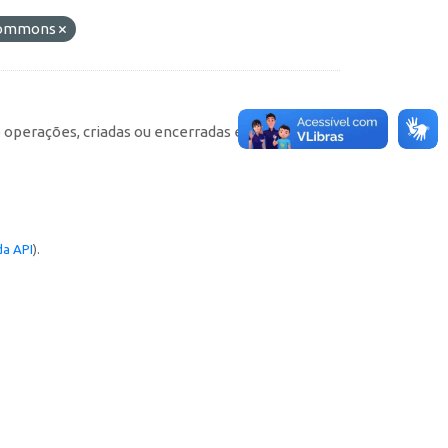
 Commons
e operações, criadas ou encerradas em cada
a API
).