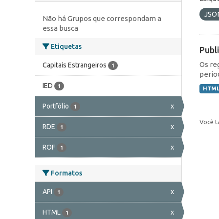
JSO
Não há Grupos que correspondam a
essa busca
Etiquetas
Publ
Os re
Capitais Estrangeiros
1
perío
IED
1
HTM
Portfólio
x
1
Você t
RDE
x
1
ROF
x
1
Formatos
API
x
1
HTML
x
1