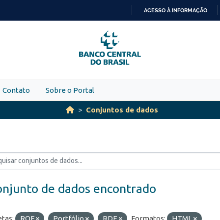
ACESSO À INFORMAÇÃO
IR
PARA
O
CONTEÚDO
Contato
Sobre o Portal
Conjuntos de dados
onjunto de dados encontrado
etas:
ROF
Portfólio
RDE
Formatos:
HTML