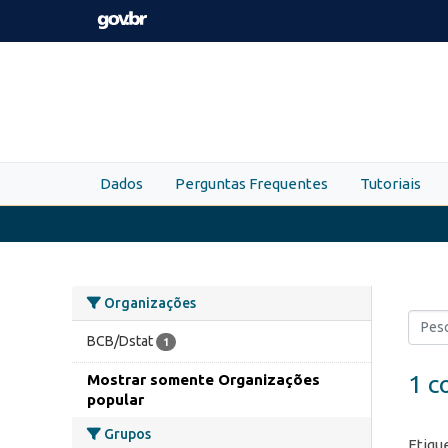
Skip to main content
Dados
Perguntas Frequentes
Tutoriais
Organizações
BCB/Dstat
1
1 c
Mostrar somente Organizações
popular
Grupos
Etiqu