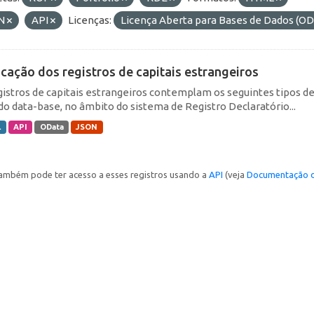
N
API
Licenças:
Licença Aberta para Bases de Dados (
icação dos registros de capitais estrangeiros
gistros de capitais estrangeiros contemplam os seguintes tipos d
do data-base, no âmbito do sistema de Registro Declaratório...
L
API
OData
JSON
ambém pode ter acesso a esses registros usando a
API
(veja
Documentação d