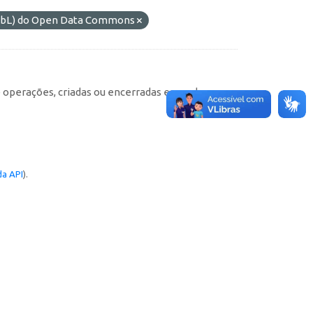
ODbL) do Open Data Commons
e operações, criadas ou encerradas em cada
a API
).