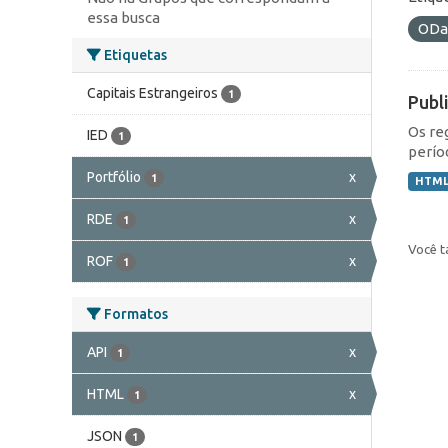
essa busca
ODa
Etiquetas
Capitais Estrangeiros
1
Publ
Os re
IED
1
perío
Portfólio
x
1
HTM
RDE
x
1
Você t
ROF
x
1
Formatos
API
x
1
HTML
x
1
JSON
1