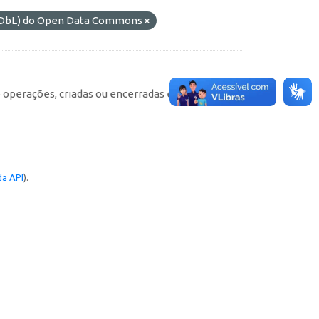
(ODbL) do Open Data Commons
e operações, criadas ou encerradas em cada
a API
).