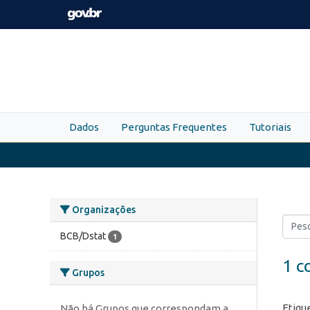
Skip to main content
Dados
Perguntas Frequentes
Tutoriais
Organizações
BCB/Dstat
1
1 c
Grupos
Etiqu
Não há Grupos que correspondam a