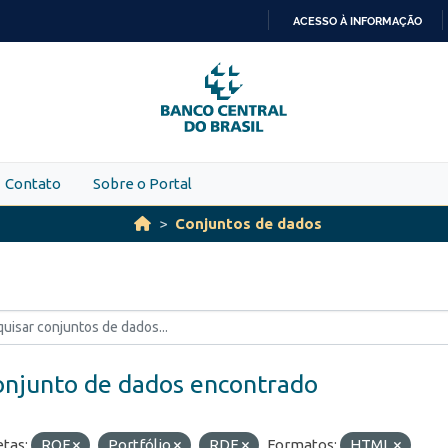
ACESSO À INFORMAÇÃO
IR
PARA
O
CONTEÚDO
Contato
Sobre o Portal
Conjuntos de dados
onjunto de dados encontrado
etas:
ROF
Portfólio
RDE
Formatos:
HTML