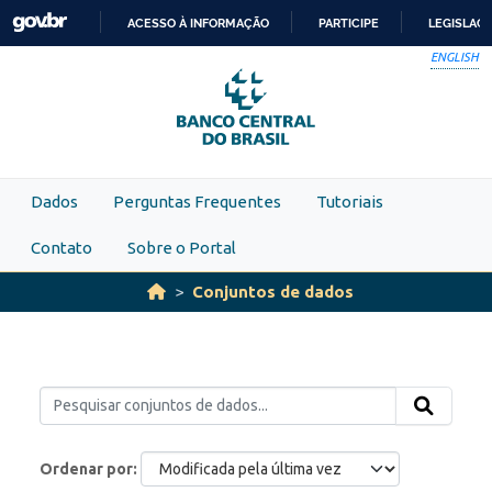
Skip to main content
ACESSO À INFORMAÇÃO
PARTICIPE
LEGISLAÇ
IR
ENGLISH
PARA
O
CONTEÚDO
Dados
Perguntas Frequentes
Tutoriais
Contato
Sobre o Portal
Conjuntos de dados
Ordenar por