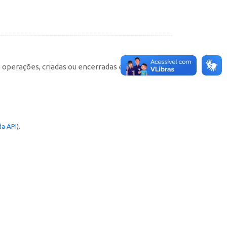
e operações, criadas ou encerradas em cada
a API
).