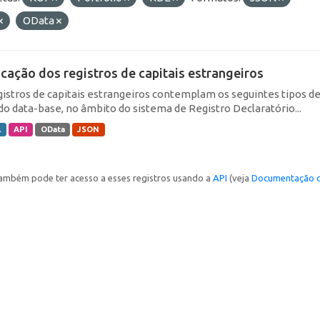
OData
icação dos registros de capitais estrangeiros
gistros de capitais estrangeiros contemplam os seguintes tipos d
do data-base, no âmbito do sistema de Registro Declaratório...
L
API
OData
JSON
ambém pode ter acesso a esses registros usando a
API
(veja
Documentação d