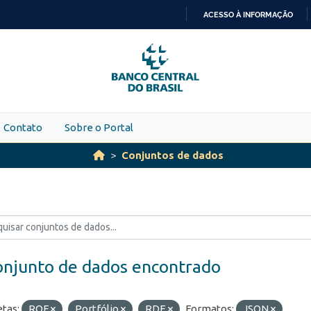
ACESSO À INFORMAÇÃO
IR
PARA
O
CONTEÚDO
Contato
Sobre o Portal
Conjuntos de dados
onjunto de dados encontrado
etas:
ROF
Portfólio
RDE
Formatos:
JSON