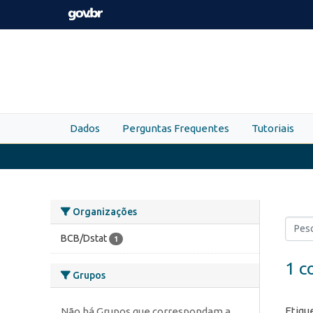
Skip to main content
Dados
Perguntas Frequentes
Tutoriais
Organizações
BCB/Dstat
1
1 c
Grupos
Etiqu
Não há Grupos que correspondam a