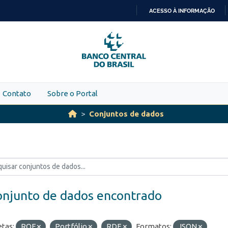
ACESSO À INFORMAÇÃO
IR
PARA
O
CONTEÚDO
Contato
Sobre o Portal
Conjuntos de dados
onjunto de dados encontrado
etas:
ROF
Portfólio
RDE
Formatos:
JSON