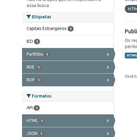
essa busca
HT
Etiquetas
Capitais Estrangeiros
1
Publ
Os re
IED
1
perío
Portfólio
x
1
HTM
RDE
x
1
Você t
ROF
x
1
Formatos
API
1
HTML
x
1
JSON
x
1