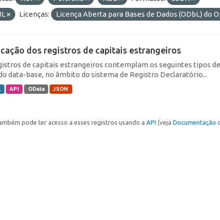
ML
Licenças:
Licença Aberta para Bases de Dados (ODbL) d
icação dos registros de capitais estrangeiros
gistros de capitais estrangeiros contemplam os seguintes tipos d
do data-base, no âmbito do sistema de Registro Declaratório...
L
API
OData
JSON
ambém pode ter acesso a esses registros usando a
API
(veja
Documentação d