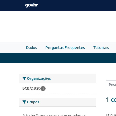
Skip to main content
Dados
Perguntas Frequentes
Tutoriais
Organizações
BCB/Dstat
1
1 c
Grupos
Etiqu
Não há Grupos que correspondam a