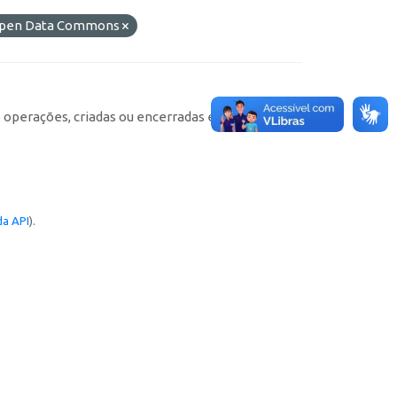
o Open Data Commons
e operações, criadas ou encerradas em cada
a API
).