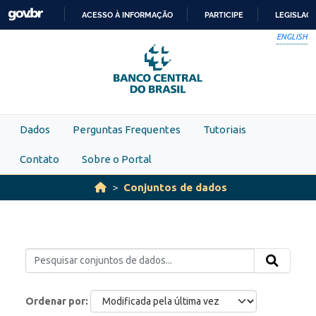
Skip to main content
ACESSO À INFORMAÇÃO
PARTICIPE
LEGISLAÇ
IR
ENGLISH
PARA
O
CONTEÚDO
Dados
Perguntas Frequentes
Tutoriais
Contato
Sobre o Portal
Conjuntos de dados
Ordenar por