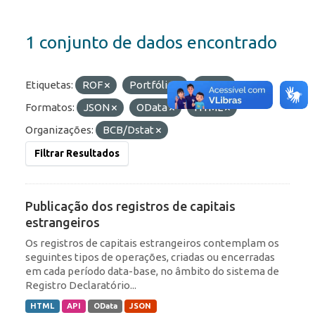
1 conjunto de dados encontrado
Etiquetas:
ROF
Portfólio
RDE
Formatos:
JSON
OData
HTML
Organizações:
BCB/Dstat
Filtrar Resultados
Publicação dos registros de capitais
estrangeiros
Os registros de capitais estrangeiros contemplam os
seguintes tipos de operações, criadas ou encerradas
em cada período data-base, no âmbito do sistema de
Registro Declaratório...
HTML
API
OData
JSON