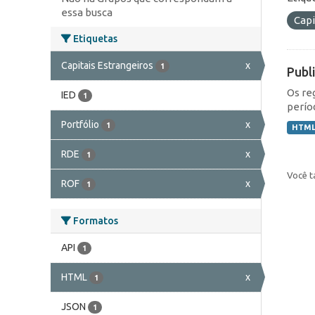
essa busca
Capi
Etiquetas
Capitais Estrangeiros
x
1
Publ
Os re
IED
1
perío
Portfólio
x
1
HTM
RDE
x
1
Você t
ROF
x
1
Formatos
API
1
HTML
x
1
JSON
1