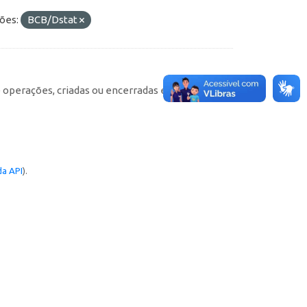
ões:
BCB/Dstat
e operações, criadas ou encerradas em cada
a API
).