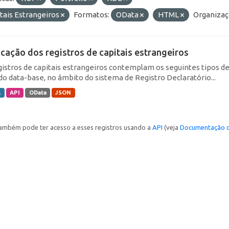
tais Estrangeiros
Formatos:
OData
HTML
Organizaç
icação dos registros de capitais estrangeiros
gistros de capitais estrangeiros contemplam os seguintes tipos d
do data-base, no âmbito do sistema de Registro Declaratório...
L
API
OData
JSON
ambém pode ter acesso a esses registros usando a
API
(veja
Documentação d