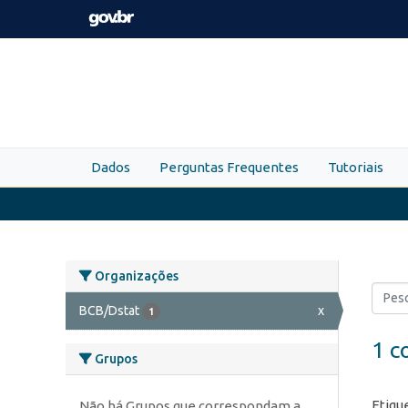
Skip to main content
Dados
Perguntas Frequentes
Tutoriais
Organizações
BCB/Dstat
x
1
1 c
Grupos
Etiqu
Não há Grupos que correspondam a