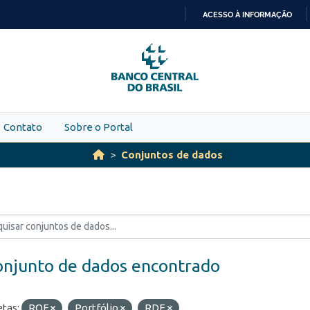
ACESSO À INFORMAÇÃO
IR
PARA
O
CONTEÚDO
Contato
Sobre o Portal
Conjuntos de dados
onjunto de dados encontrado
etas:
ROF
Portfólio
RDE