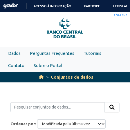
Skip to main content
ACESSO À INFORMAÇÃO
PARTICIPE
LEGISLAÇ
IR
ENGLISH
PARA
O
CONTEÚDO
Dados
Perguntas Frequentes
Tutoriais
Contato
Sobre o Portal
Conjuntos de dados
Ordenar por