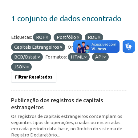
1 conjunto de dados encontrado
Etiquetas:
ROF
Portfólio
RDE
Capitais Estrangeiros
Organizações:
BCB/Dstat
Formatos:
HTML
API
JSON
Filtrar Resultados
Publicação dos registros de capitais
estrangeiros
Os registros de capitais estrangeiros contemplam os
seguintes tipos de operações, criadas ou encerradas
em cada período data-base, no âmbito do sistema de
Registro Declaratório...