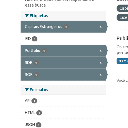
essa busca
Capi
Etiquetas
Lic
Capitais Estrangeiros
x
1
Publ
IED
1
Os re
Portfólio
x
1
perío
HTM
RDE
x
1
ROF
x
1
Você t
Formatos
API
1
HTML
1
JSON
1