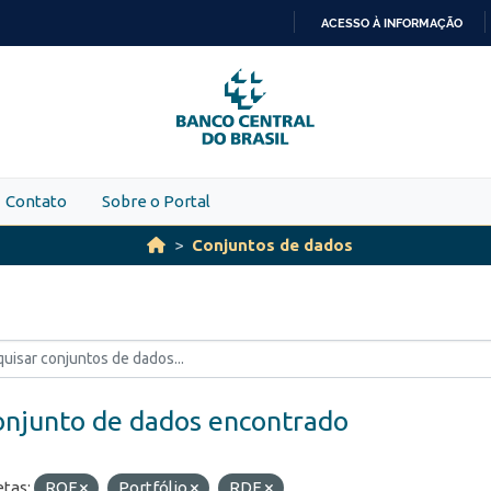
ACESSO À INFORMAÇÃO
IR
PARA
O
CONTEÚDO
Contato
Sobre o Portal
Conjuntos de dados
onjunto de dados encontrado
etas:
ROF
Portfólio
RDE