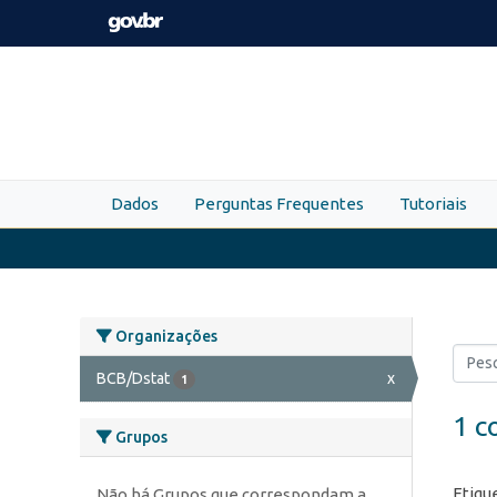
Skip to main content
Dados
Perguntas Frequentes
Tutoriais
Organizações
BCB/Dstat
x
1
1 c
Grupos
Etiqu
Não há Grupos que correspondam a