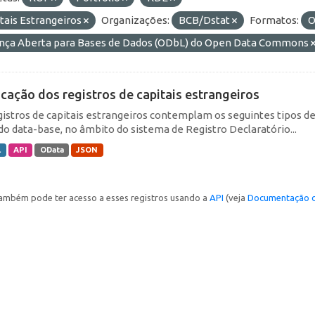
tais Estrangeiros
Organizações:
BCB/Dstat
Formatos:
O
ença Aberta para Bases de Dados (ODbL) do Open Data Commons
icação dos registros de capitais estrangeiros
gistros de capitais estrangeiros contemplam os seguintes tipos d
do data-base, no âmbito do sistema de Registro Declaratório...
L
API
OData
JSON
ambém pode ter acesso a esses registros usando a
API
(veja
Documentação d