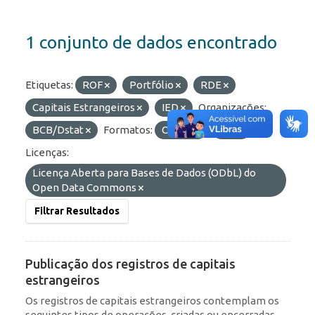
1 conjunto de dados encontrado
Etiquetas:
ROF
Portfólio
RDE
Capitais Estrangeiros
IED
Organizações:
BCB/Dstat
Formatos:
OData
API
Licenças:
Licença Aberta para Bases de Dados (ODbL) do
Open Data Commons
Filtrar Resultados
Publicação dos registros de capitais
estrangeiros
Os registros de capitais estrangeiros contemplam os
seguintes tipos de operações, criadas ou encerradas