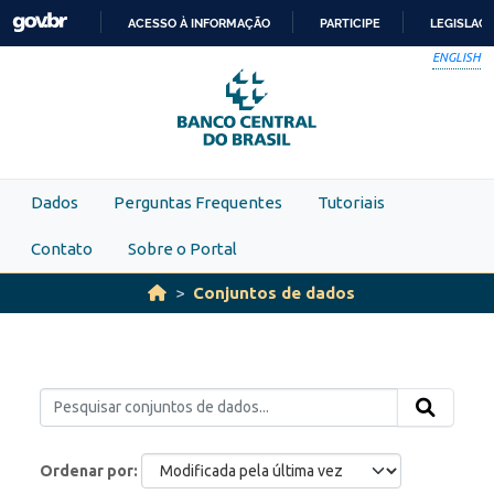
Skip to main content
ACESSO À INFORMAÇÃO
PARTICIPE
LEGISLAÇ
IR
ENGLISH
PARA
O
CONTEÚDO
Dados
Perguntas Frequentes
Tutoriais
Contato
Sobre o Portal
Conjuntos de dados
Ordenar por