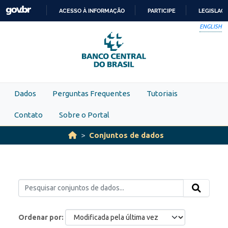
Skip to main content
ACESSO À INFORMAÇÃO
PARTICIPE
LEGISLAÇ
IR
ENGLISH
PARA
O
CONTEÚDO
Dados
Perguntas Frequentes
Tutoriais
Contato
Sobre o Portal
Conjuntos de dados
Ordenar por