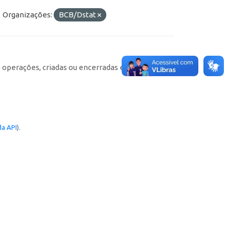
Organizações:
BCB/Dstat
e operações, criadas ou encerradas em cada
a API
).