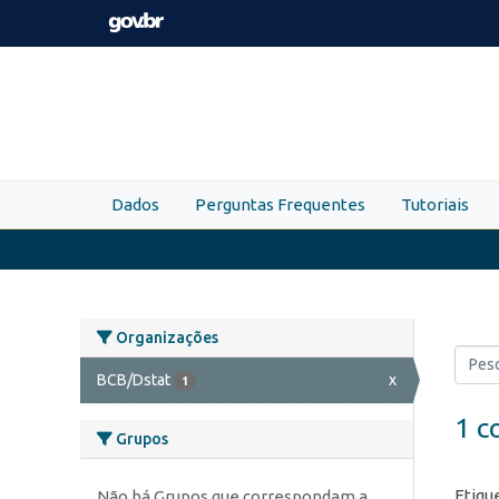
Skip to main content
Dados
Perguntas Frequentes
Tutoriais
Organizações
BCB/Dstat
x
1
1 c
Grupos
Etiqu
Não há Grupos que correspondam a