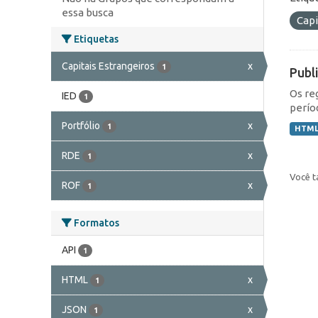
essa busca
Capi
Etiquetas
Capitais Estrangeiros
x
1
Publ
Os re
IED
1
perío
Portfólio
x
1
HTM
RDE
x
1
Você t
ROF
x
1
Formatos
API
1
HTML
x
1
JSON
x
1