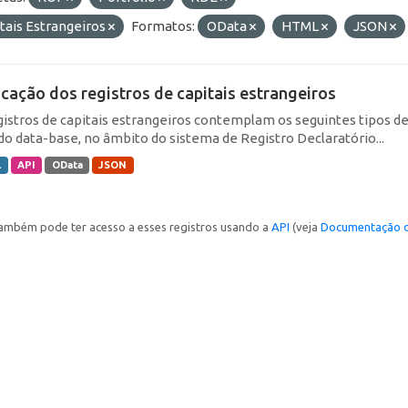
tais Estrangeiros
Formatos:
OData
HTML
JSON
icação dos registros de capitais estrangeiros
gistros de capitais estrangeiros contemplam os seguintes tipos d
do data-base, no âmbito do sistema de Registro Declaratório...
L
API
OData
JSON
ambém pode ter acesso a esses registros usando a
API
(veja
Documentação d