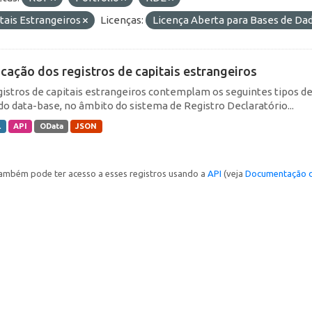
tais Estrangeiros
Licenças:
Licença Aberta para Bases de D
icação dos registros de capitais estrangeiros
gistros de capitais estrangeiros contemplam os seguintes tipos d
do data-base, no âmbito do sistema de Registro Declaratório...
L
API
OData
JSON
ambém pode ter acesso a esses registros usando a
API
(veja
Documentação d