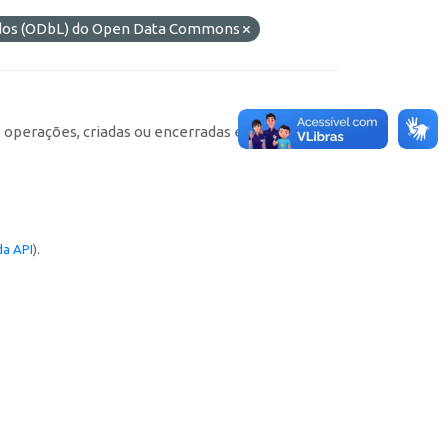
ados (ODbL) do Open Data Commons
e operações, criadas ou encerradas em cada
a API
).