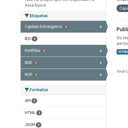
essa busca
Capi
Etiquetas
Capitais Estrangeiros
x
1
Publ
Os re
IED
1
perío
Portfólio
x
1
HTM
RDE
x
1
Você t
ROF
x
1
Formatos
API
1
HTML
1
JSON
1