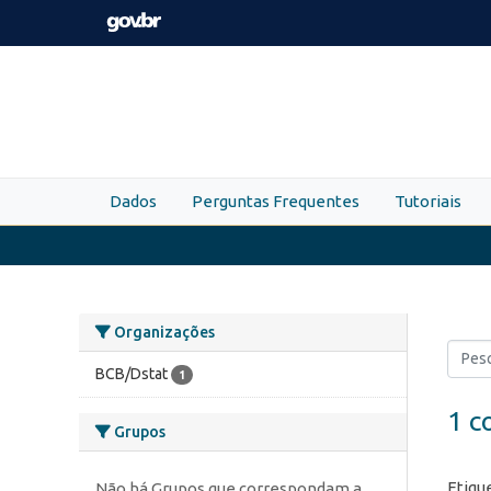
Skip to main content
Dados
Perguntas Frequentes
Tutoriais
Organizações
BCB/Dstat
1
1 c
Grupos
Etiqu
Não há Grupos que correspondam a