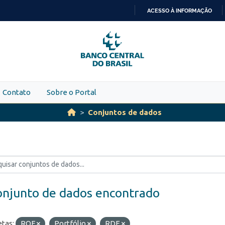
ACESSO À INFORMAÇÃO
IR
PARA
O
CONTEÚDO
Contato
Sobre o Portal
Conjuntos de dados
onjunto de dados encontrado
etas:
ROF
Portfólio
RDE