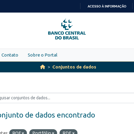
ACESSO À INFORMAÇÃO
IR
PARA
O
CONTEÚDO
Contato
Sobre o Portal
Conjuntos de dados
onjunto de dados encontrado
etas:
ROF
Portfólio
RDE