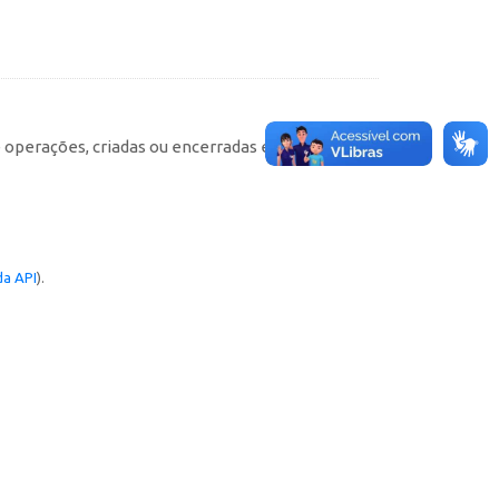
e operações, criadas ou encerradas em cada
a API
).