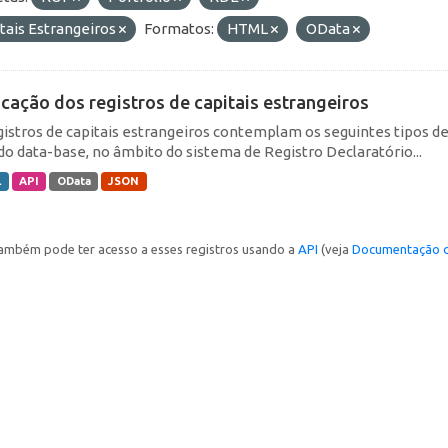
tais Estrangeiros
Formatos:
HTML
OData
icação dos registros de capitais estrangeiros
gistros de capitais estrangeiros contemplam os seguintes tipos d
do data-base, no âmbito do sistema de Registro Declaratório...
L
API
OData
JSON
ambém pode ter acesso a esses registros usando a
API
(veja
Documentação d