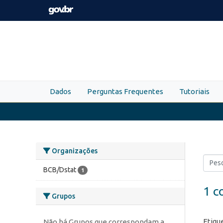
Skip to main content
Dados
Perguntas Frequentes
Tutoriais
Organizações
BCB/Dstat
1
1 c
Grupos
Etiqu
Não há Grupos que correspondam a