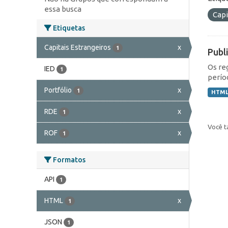
essa busca
Capi
Etiquetas
Capitais Estrangeiros
x
1
Publ
Os re
IED
1
perío
Portfólio
x
1
HTM
RDE
x
1
Você t
ROF
x
1
Formatos
API
1
HTML
x
1
JSON
1