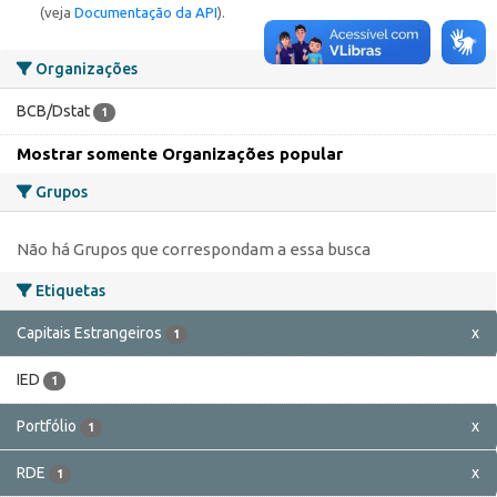
(veja
Documentação da API
).
Organizações
BCB/Dstat
1
Mostrar somente Organizações popular
Grupos
Não há Grupos que correspondam a essa busca
Etiquetas
Capitais Estrangeiros
x
1
IED
1
Portfólio
x
1
RDE
x
1