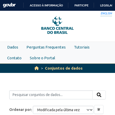
Skip to main content
ACESSO À INFORMAÇÃO
PARTICIPE
LEGISLAÇ
IR
ENGLISH
PARA
O
CONTEÚDO
Dados
Perguntas Frequentes
Tutoriais
Contato
Sobre o Portal
Conjuntos de dados
Ir
Ordenar por