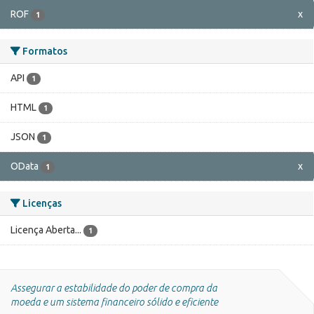
ROF
x
1
Formatos
API
1
HTML
1
JSON
1
OData
x
1
Licenças
Licença Aberta...
1
Assegurar a estabilidade do poder de compra da
moeda e um sistema financeiro sólido e eficiente