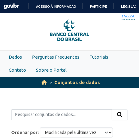
Skip to main content
ACESSO À INFORMAÇÃO
PARTICIPE
LEGISLAÇ
IR
ENGLISH
PARA
O
CONTEÚDO
Dados
Perguntas Frequentes
Tutoriais
Contato
Sobre o Portal
Conjuntos de dados
Ordenar por