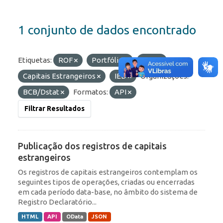
1 conjunto de dados encontrado
Etiquetas:
ROF
Portfólio
RDE
Capitais Estrangeiros
IED
Organizações:
BCB/Dstat
Formatos:
API
Filtrar Resultados
Publicação dos registros de capitais
estrangeiros
Os registros de capitais estrangeiros contemplam os
seguintes tipos de operações, criadas ou encerradas
em cada período data-base, no âmbito do sistema de
Registro Declaratório...
HTML
API
OData
JSON