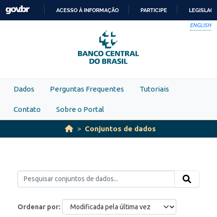
Skip to main content
ACESSO À INFORMAÇÃO
PARTICIPE
LEGISLAÇ
IR
ENGLISH
PARA
O
CONTEÚDO
Dados
Perguntas Frequentes
Tutoriais
Contato
Sobre o Portal
Conjuntos de dados
Ordenar por