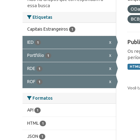
essa busca
ODa
Etiquetas
BCB
Capitais Estrangeiros
1
Publ
IED
x
1
Os re
Portfólio
x
1
perío
HTM
RDE
x
1
ROF
x
1
Você t
Formatos
API
1
HTML
1
JSON
1