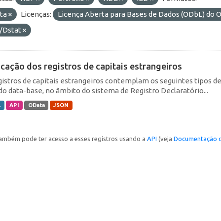
ta
Licenças:
Licença Aberta para Bases de Dados (ODbL) d
/Dstat
icação dos registros de capitais estrangeiros
gistros de capitais estrangeiros contemplam os seguintes tipos d
do data-base, no âmbito do sistema de Registro Declaratório...
L
API
OData
JSON
ambém pode ter acesso a esses registros usando a
API
(veja
Documentação d