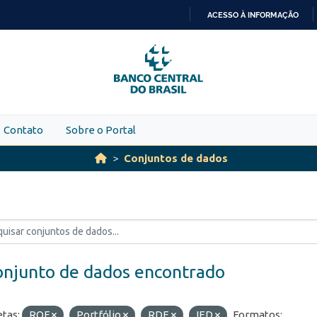
ACESSO À INFORMAÇÃO
IR
PARA
O
CONTEÚDO
Contato
Sobre o Portal
Conjuntos de dados
onjunto de dados encontrado
etas:
ROF
Portfólio
RDE
IED
Formatos: