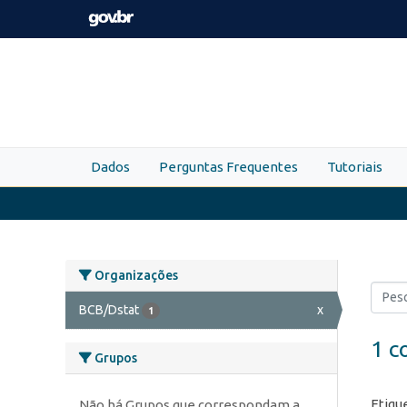
Skip to main content
Dados
Perguntas Frequentes
Tutoriais
Organizações
BCB/Dstat
x
1
1 c
Grupos
Etiqu
Não há Grupos que correspondam a