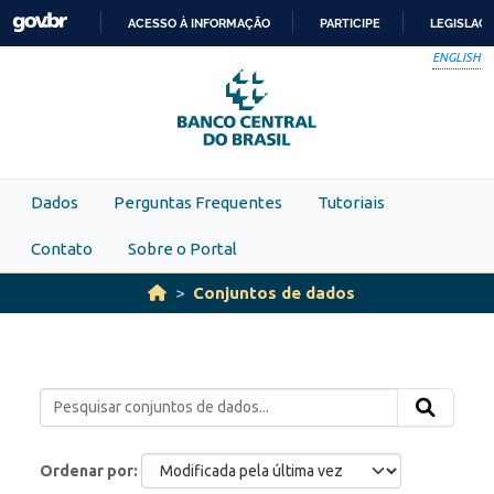
Skip to main content
ACESSO À INFORMAÇÃO
PARTICIPE
LEGISLAÇ
IR
ENGLISH
PARA
O
CONTEÚDO
Dados
Perguntas Frequentes
Tutoriais
Contato
Sobre o Portal
Conjuntos de dados
Ordenar por