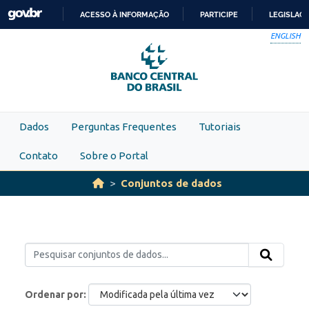
Skip to main content
ACESSO À INFORMAÇÃO
PARTICIPE
LEGISLAÇ
IR
ENGLISH
PARA
O
CONTEÚDO
Dados
Perguntas Frequentes
Tutoriais
Contato
Sobre o Portal
Conjuntos de dados
Ordenar por