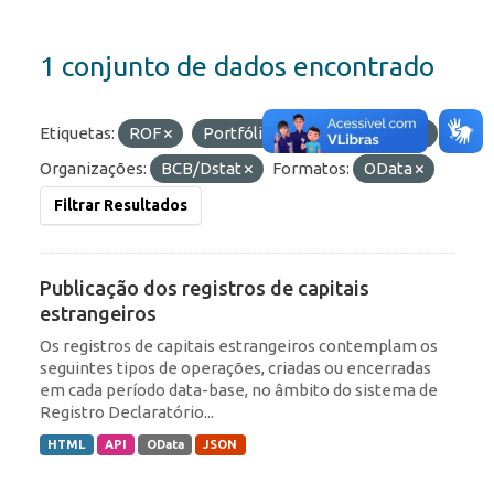
1 conjunto de dados encontrado
Etiquetas:
ROF
Portfólio
RDE
IED
Organizações:
BCB/Dstat
Formatos:
OData
Filtrar Resultados
Publicação dos registros de capitais
estrangeiros
Os registros de capitais estrangeiros contemplam os
seguintes tipos de operações, criadas ou encerradas
em cada período data-base, no âmbito do sistema de
Registro Declaratório...
HTML
API
OData
JSON