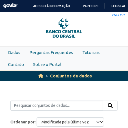
Skip to main content
ACESSO À INFORMAÇÃO
PARTICIPE
LEGISLAÇ
IR
ENGLISH
PARA
O
CONTEÚDO
Dados
Perguntas Frequentes
Tutoriais
Contato
Sobre o Portal
Conjuntos de dados
Ordenar por