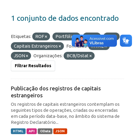
1 conjunto de dados encontrado
Etiquetas:
ROF
Portfólio
RDE
IED
Capitais Estrangeiros
Formatos:
HTML
JSON
Organizações:
BCB/Dstat
Filtrar Resultados
Publicação dos registros de capitais
estrangeiros
Os registros de capitais estrangeiros contemplam os
seguintes tipos de operações, criadas ou encerradas
em cada período data-base, no âmbito do sistema de
Registro Declaratório...
HTML
API
OData
JSON