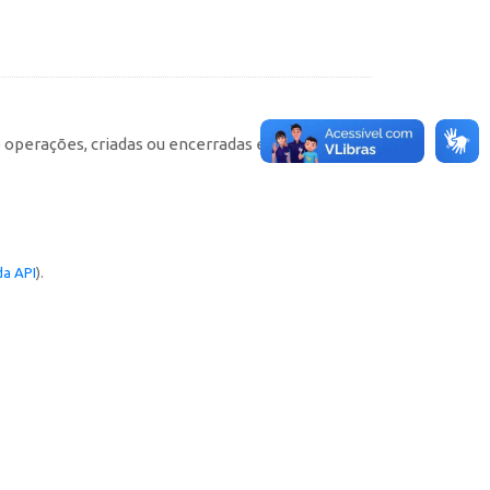
e operações, criadas ou encerradas em cada
a API
).