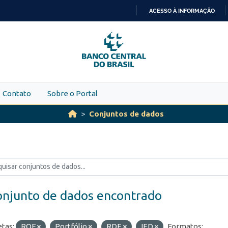
ACESSO À INFORMAÇÃO
IR
PARA
O
CONTEÚDO
Contato
Sobre o Portal
Conjuntos de dados
onjunto de dados encontrado
etas:
ROF
Portfólio
RDE
IED
Formatos: