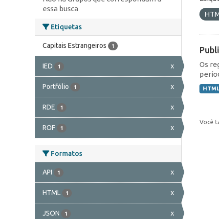
essa busca
HT
Etiquetas
Capitais Estrangeiros
1
Publ
Os re
IED
x
1
perío
Portfólio
x
1
HTM
RDE
x
1
Você t
ROF
x
1
Formatos
API
x
1
HTML
x
1
JSON
x
1