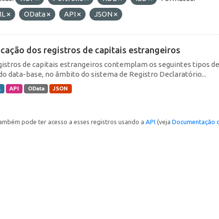
ML
OData
API
JSON
icação dos registros de capitais estrangeiros
gistros de capitais estrangeiros contemplam os seguintes tipos d
do data-base, no âmbito do sistema de Registro Declaratório...
L
API
OData
JSON
ambém pode ter acesso a esses registros usando a
API
(veja
Documentação d