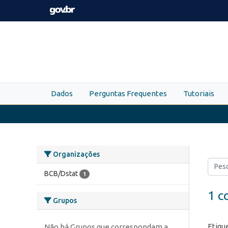
Skip to main content
Dados
Perguntas Frequentes
Tutoriais
Organizações
BCB/Dstat
1
1 c
Grupos
Etiqu
Não há Grupos que correspondam a