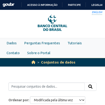
Skip to main content
ACESSO À INFORMAÇÃO
PARTICIPE
LEGISLAÇ
IR
ENGLISH
PARA
O
CONTEÚDO
Dados
Perguntas Frequentes
Tutoriais
Contato
Sobre o Portal
Conjuntos de dados
Ordenar por