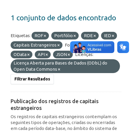
1 conjunto de dados encontrado
Etiquetas:
ROF
Portfólio
RDE
IED
Capitais Estrangeiros
Formatos:
HTML
OData
API
JSON
Licenças:
Licença Aberta para Bases de Dados (ODbL) do
Open Data Commons
Filtrar Resultados
Publicação dos registros de capitais
estrangeiros
Os registros de capitais estrangeiros contemplam os
seguintes tipos de operações, criadas ou encerradas
em cada período data-base, no âmbito do sistema de