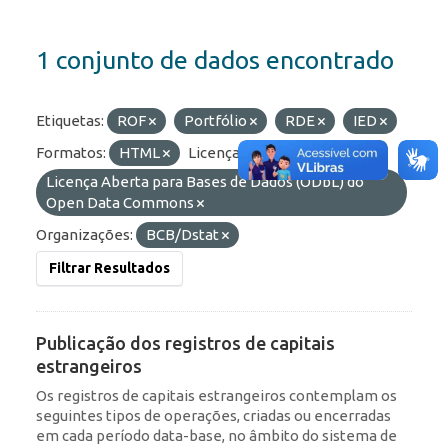
1 conjunto de dados encontrado
Etiquetas:
ROF
Portfólio
RDE
IED
Formatos:
HTML
Licenças:
Licença Aberta para Bases de Dados (ODbL) do
Open Data Commons
Organizações:
BCB/Dstat
Filtrar Resultados
Publicação dos registros de capitais
estrangeiros
Os registros de capitais estrangeiros contemplam os
seguintes tipos de operações, criadas ou encerradas
em cada período data-base, no âmbito do sistema de