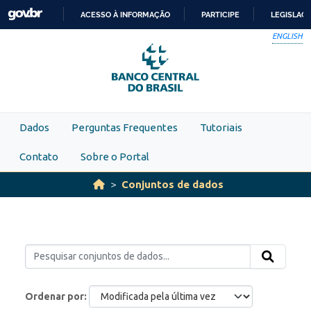
Skip to main content
ACESSO À INFORMAÇÃO
PARTICIPE
LEGISLAÇ
IR
ENGLISH
PARA
O
CONTEÚDO
Dados
Perguntas Frequentes
Tutoriais
Contato
Sobre o Portal
Conjuntos de dados
Ordenar por