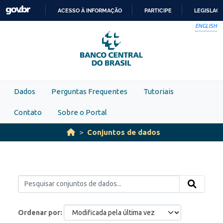
Skip to main content
ACESSO À INFORMAÇÃO
PARTICIPE
LEGISLAÇ
IR
ENGLISH
PARA
O
CONTEÚDO
Dados
Perguntas Frequentes
Tutoriais
Contato
Sobre o Portal
Conjuntos de dados
Ordenar por