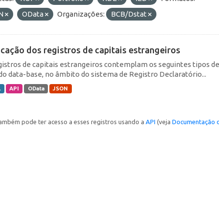
N
OData
Organizações:
BCB/Dstat
icação dos registros de capitais estrangeiros
gistros de capitais estrangeiros contemplam os seguintes tipos d
do data-base, no âmbito do sistema de Registro Declaratório...
L
API
OData
JSON
ambém pode ter acesso a esses registros usando a
API
(veja
Documentação d