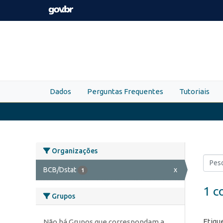
Skip to main content
Dados
Perguntas Frequentes
Tutoriais
Organizações
BCB/Dstat
x
1
1 c
Grupos
Etiqu
Não há Grupos que correspondam a