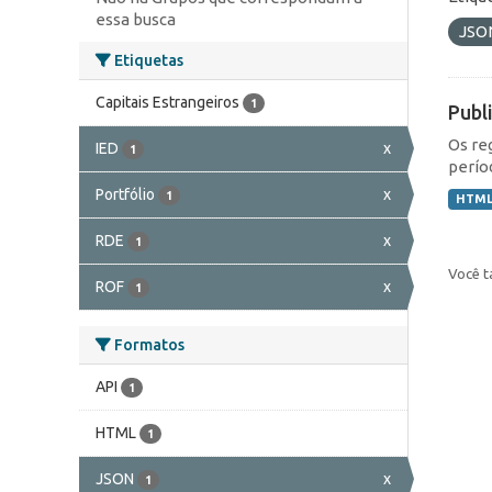
essa busca
JSO
Etiquetas
Capitais Estrangeiros
1
Publ
Os re
IED
x
1
perío
Portfólio
x
1
HTM
RDE
x
1
Você t
ROF
x
1
Formatos
API
1
HTML
1
JSON
x
1