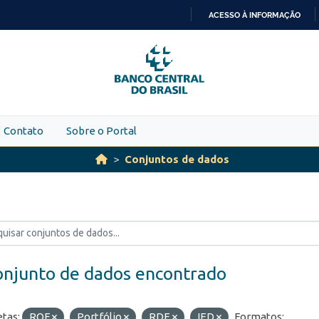
ACESSO À INFORMAÇÃO
IR
PARA
O
CONTEÚDO
Contato
Sobre o Portal
Conjuntos de dados
onjunto de dados encontrado
etas:
ROF
Portfólio
RDE
IED
Formatos: