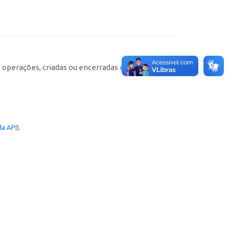
e operações, criadas ou encerradas em cada
a API
).