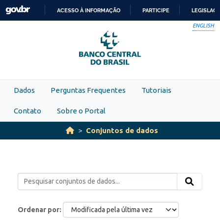
Skip to main content
ACESSO À INFORMAÇÃO
PARTICIPE
LEGISLAÇ
IR
ENGLISH
PARA
O
CONTEÚDO
Dados
Perguntas Frequentes
Tutoriais
Contato
Sobre o Portal
Conjuntos de dados
Ordenar por