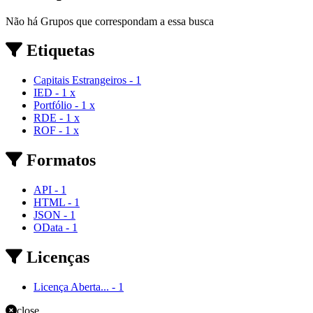
Não há Grupos que correspondam a essa busca
Etiquetas
Capitais Estrangeiros
-
1
IED
-
1
x
Portfólio
-
1
x
RDE
-
1
x
ROF
-
1
x
Formatos
API
-
1
HTML
-
1
JSON
-
1
OData
-
1
Licenças
Licença Aberta...
-
1
close