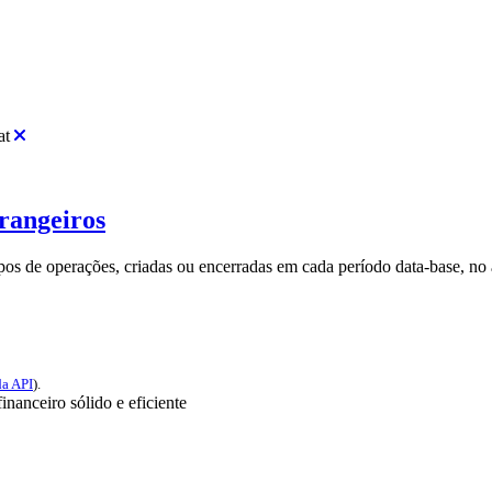
at
trangeiros
ipos de operações, criadas ou encerradas em cada período data-base, no 
a API
).
nanceiro sólido e eficiente