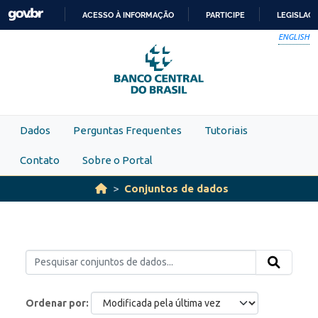
Skip to main content
ACESSO À INFORMAÇÃO
PARTICIPE
LEGISLAÇ
IR
ENGLISH
PARA
O
CONTEÚDO
Dados
Perguntas Frequentes
Tutoriais
Contato
Sobre o Portal
Conjuntos de dados
Ordenar por