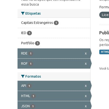
essa busca
Forma
Etiquetas
Lic
Capitais Estrangeiros
1
Publ
IED
1
Os re
Portfólio
1
perío
HTM
RDE
x
1
ROF
x
1
Você t
Formatos
API
x
1
HTML
x
1
JSON
x
1