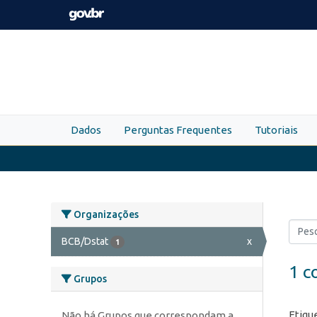
Skip to main content
Dados
Perguntas Frequentes
Tutoriais
Organizações
BCB/Dstat
x
1
1 c
Grupos
Etiqu
Não há Grupos que correspondam a