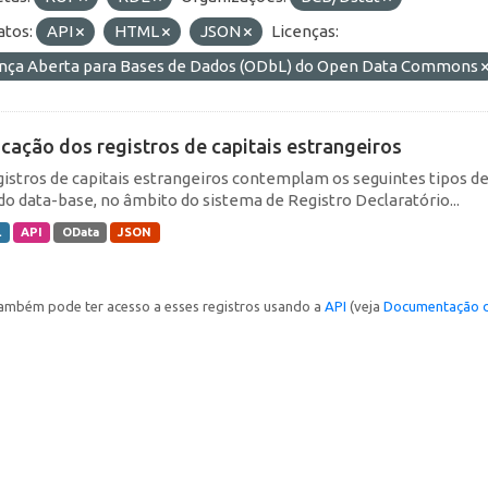
tos:
API
HTML
JSON
Licenças:
ença Aberta para Bases de Dados (ODbL) do Open Data Commons
icação dos registros de capitais estrangeiros
gistros de capitais estrangeiros contemplam os seguintes tipos d
do data-base, no âmbito do sistema de Registro Declaratório...
L
API
OData
JSON
ambém pode ter acesso a esses registros usando a
API
(veja
Documentação d