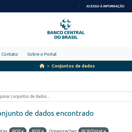
ACESSO À INFORMAÇÃO
IR
PARA
O
CONTEÚDO
Contato
Sobre o Portal
Conjuntos de dados
onjunto de dados encontrado
etas:
ROF
RDE
Organizações:
BCB/Dstat