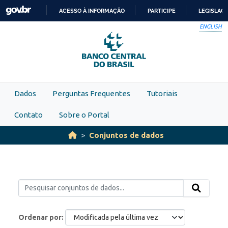
Skip to main content
ACESSO À INFORMAÇÃO
PARTICIPE
LEGISLAÇ
IR
ENGLISH
PARA
O
CONTEÚDO
Dados
Perguntas Frequentes
Tutoriais
Contato
Sobre o Portal
Conjuntos de dados
Ordenar por