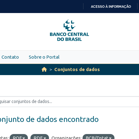
ACESSO À INFORMAÇÃO
IR
PARA
O
CONTEÚDO
Contato
Sobre o Portal
Conjuntos de dados
onjunto de dados encontrado
etas:
ROF
RDE
Organizações:
BCB/Dstat