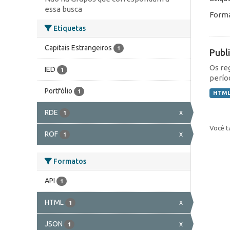
essa busca
Forma
Etiquetas
Capitais Estrangeiros
1
Publ
Os re
IED
1
perío
Portfólio
1
HTM
RDE
x
1
Você t
ROF
x
1
Formatos
API
1
HTML
x
1
JSON
x
1