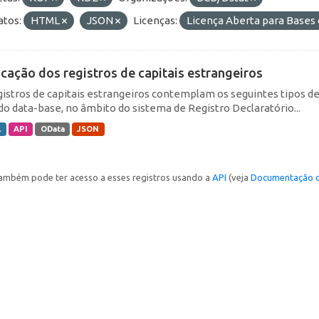
tos:
HTML
JSON
Licenças:
Licença Aberta para Base
icação dos registros de capitais estrangeiros
gistros de capitais estrangeiros contemplam os seguintes tipos d
do data-base, no âmbito do sistema de Registro Declaratório...
L
API
OData
JSON
ambém pode ter acesso a esses registros usando a
API
(veja
Documentação d