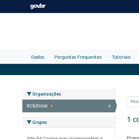
Skip to main content
Dados
Perguntas Frequentes
Tutoriais
Organizações
BCB/Dstat
x
1
1 c
Grupos
Etiqu
Não há Grupos que correspondam a