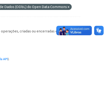
s de Dados (ODbL) do Open Data Commons
e operações, criadas ou encerradas em cada
a API
).