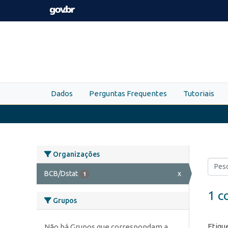
Skip to main content
Dados
Perguntas Frequentes
Tutoriais
Organizações
BCB/Dstat
x
1
1 c
Grupos
Etiqu
Não há Grupos que correspondam a