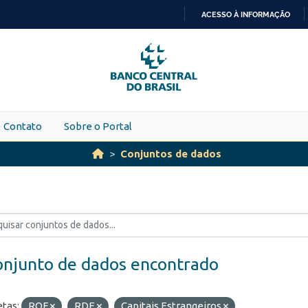
ACESSO À INFORMAÇÃO
IR
PARA
O
CONTEÚDO
Contato
Sobre o Portal
Conjuntos de dados
onjunto de dados encontrado
etas:
ROF
RDE
Capitais Estrangeiros