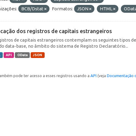
izações:
BCB/Dstat
Formatos:
JSON
HTML
ODat
icação dos registros de capitais estrangeiros
gistros de capitais estrangeiros contemplam os seguintes tipos d
do data-base, no âmbito do sistema de Registro Declaratório...
L
API
OData
JSON
ambém pode ter acesso a esses registros usando a
API
(veja
Documentação d