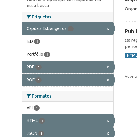
essa busca
Organ
Etiquetas
Capitais Estrangeiros
x
1
Publ
Os re
IED
1
perío
Portfólio
1
HTM
RDE
x
1
Você t
ROF
x
1
Formatos
API
1
HTML
x
1
JSON
x
1