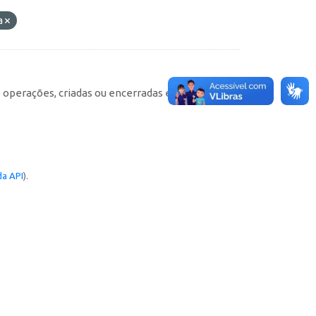
a
e operações, criadas ou encerradas em cada
a API
).