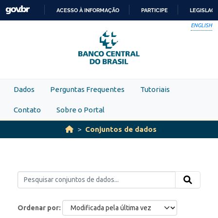
Skip to main content
ACESSO À INFORMAÇÃO
PARTICIPE
LEGISLAÇ
IR
ENGLISH
PARA
O
CONTEÚDO
Dados
Perguntas Frequentes
Tutoriais
Contato
Sobre o Portal
Conjuntos de dados
Ordenar por