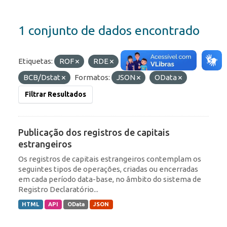
1 conjunto de dados encontrado
Etiquetas:
ROF
RDE
Organizações:
BCB/Dstat
Formatos:
JSON
OData
Filtrar Resultados
Publicação dos registros de capitais
estrangeiros
Os registros de capitais estrangeiros contemplam os
seguintes tipos de operações, criadas ou encerradas
em cada período data-base, no âmbito do sistema de
Registro Declaratório...
HTML
API
OData
JSON