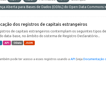
ença Aberta para Bases de Dados (ODbL) do Open Data Commons
icação dos registros de capitais estrangeiros
gistros de capitais estrangeiros contemplam os seguintes tipos d
do data-base, no âmbito do sistema de Registro Declaratório...
L
API
OData
JSON
ambém pode ter acesso a esses registros usando a
API
(veja
Documentação d