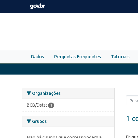
Skip to main content
Dados
Perguntas Frequentes
Tutoriais
Organizações
BCB/Dstat
1
1 c
Grupos
Etiqu
Não há Grupos que correspondam a