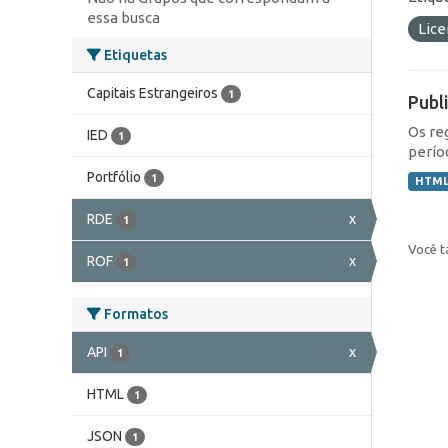
essa busca
Lic
Etiquetas
Capitais Estrangeiros
1
Publ
Os re
IED
1
perío
Portfólio
1
HTM
RDE
x
1
Você t
ROF
x
1
Formatos
API
x
1
HTML
1
JSON
1