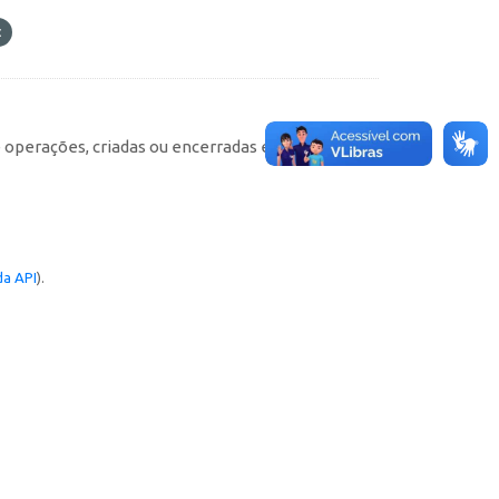
e operações, criadas ou encerradas em cada
a API
).