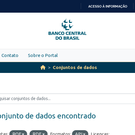
ACESSO À INFORMAÇÃO
IR
PARA
O
CONTEÚDO
Contato
Sobre o Portal
Conjuntos de dados
onjunto de dados encontrado
etas:
ROF
RDE
Formatos:
API
Licenças: