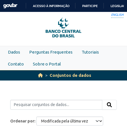
Skip to main content
ACESSO À INFORMAÇÃO
PARTICIPE
LEGISLAÇ
IR
ENGLISH
PARA
O
CONTEÚDO
Dados
Perguntas Frequentes
Tutoriais
Contato
Sobre o Portal
Conjuntos de dados
Ordenar por