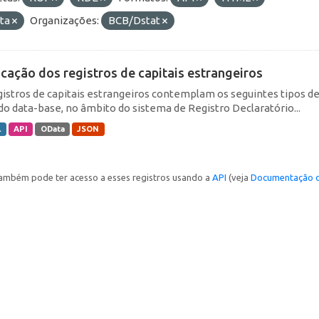
ta
Organizações:
BCB/Dstat
icação dos registros de capitais estrangeiros
gistros de capitais estrangeiros contemplam os seguintes tipos d
do data-base, no âmbito do sistema de Registro Declaratório...
L
API
OData
JSON
ambém pode ter acesso a esses registros usando a
API
(veja
Documentação d