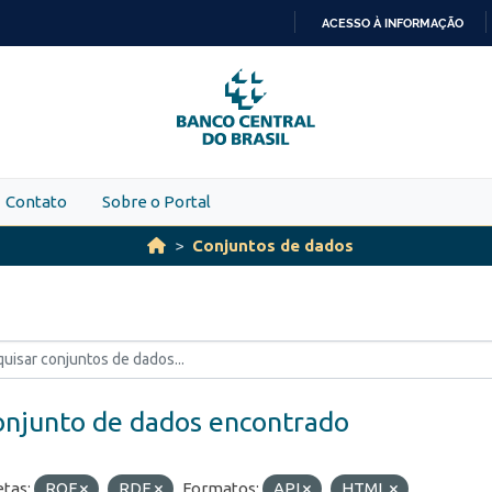
ACESSO À INFORMAÇÃO
IR
PARA
O
CONTEÚDO
Contato
Sobre o Portal
Conjuntos de dados
onjunto de dados encontrado
etas:
ROF
RDE
Formatos:
API
HTML