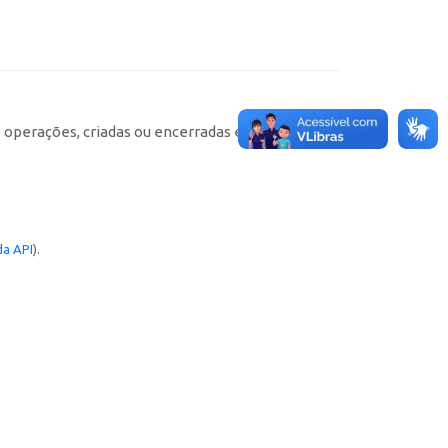
e operações, criadas ou encerradas em cada
a API
).