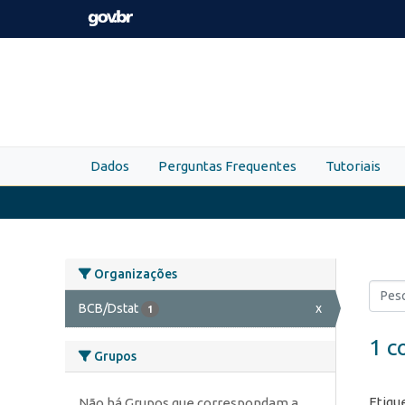
Skip to main content
Dados
Perguntas Frequentes
Tutoriais
Organizações
BCB/Dstat
x
1
1 c
Grupos
Etiqu
Não há Grupos que correspondam a