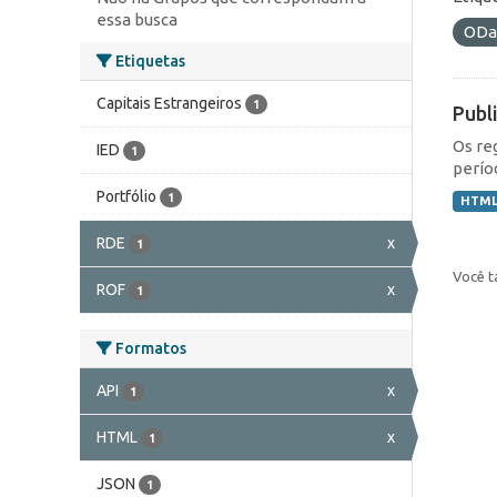
essa busca
ODa
Etiquetas
Capitais Estrangeiros
1
Publ
Os re
IED
1
perío
Portfólio
1
HTM
RDE
x
1
Você t
ROF
x
1
Formatos
API
x
1
HTML
x
1
JSON
1